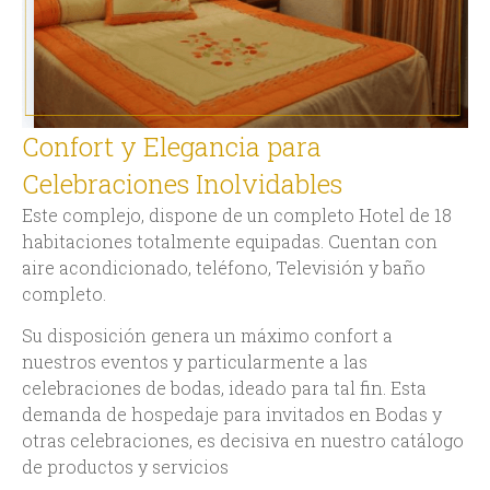
y un valor histórico de
relevancia internacional.
Ubicados en La Rabida,
Palos de la Frontera, junto
al muelle de las Carabelas
desde donde
partió Cristobal
Colón para descubrir las
américas en 1492.