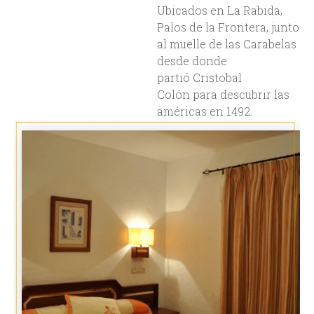
Hotel Santa María, Un Lugar Único
Para Pasar Tus Vacaciones.
Nuestro Hotel se encuentra ubicado en un lugar de
hermosos parajes y un valor histórico de relevancia
internacional. Ubicados en La Rabida, Palos de la
Frontera, junto al muelle de las Carabelas desde
donde partió Cristobal Colón para descubrir las
américas en 1492.
Descubriendo la
Historia de
América
Nuestro Hotel se
encuentra ubicado en un
lugar de hermosos parajes