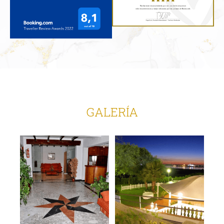
de productos y servicios
PREMIOS Y MENCIONES
La calidad de nuestros servicios es nuestra seña de
identidad y así lo reconocen nuestros clientes en
las principales plataformas de reservas hoteleras y
en el mayor portal de bodas en España
TRAVELLER REVIEW
WEEDING AWARDS 2022
AWARDS 2022